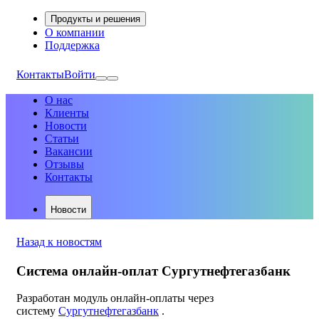
Продукты и решения
О компании
Поддержка
Контакты
Войти
О нас
Клиенты
Новости
Статьи
Вакансии
Отзывы
Контакты
Новости
Назад к новостям
Система онлайн-оплат Сургутнефтегазбанк
Разработан модуль онлайн-оплаты через
систему
Сургутнефтегазбанк
.