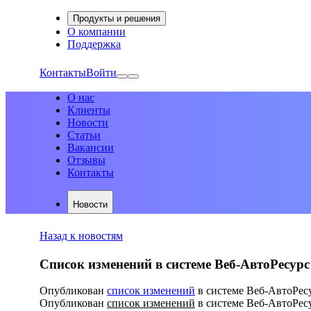
Продукты и решения
О компании
Поддержка
Контакты
Войти
О нас
Клиенты
Новости
Статьи
Вакансии
Отзывы
Контакты
Новости
Назад к новостям
Список изменений в системе Веб-АвтоРесурс
Опубликован
список изменений
в системе Веб-АвтоРесу
Опубликован
список изменений
в системе Веб-АвтоРесу