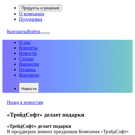
Продукты и решения
О компании
Поддержка
Контакты
Войти
О нас
Клиенты
Новости
Статьи
Вакансии
Отзывы
Контакты
Новости
Назад к новостям
«ТрейдСофт» делает подарки
«ТрейдСофт» делает подарки
В преддверии зимних праздников Компания «ТрэйдСофт»