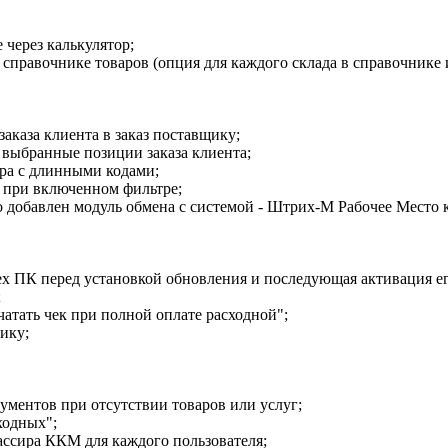
через калькулятор;
в справочнике товаров (опция для каждого склада в справочнике 
аказа клиента в заказ поставщику;
а выбранные позиции заказа клиента;
ара с длинными кодами;
 при включенном фильтре;
 добавлен модуль обмена с системой - Штрих-М Рабочее Место к
сех ПК перед установкой обновления и последующая активация е
;
чатать чек при полной оплате расходной";
ику;
ументов при отсутствии товаров или услуг;
ходных";
ассира ККМ для каждого пользователя;