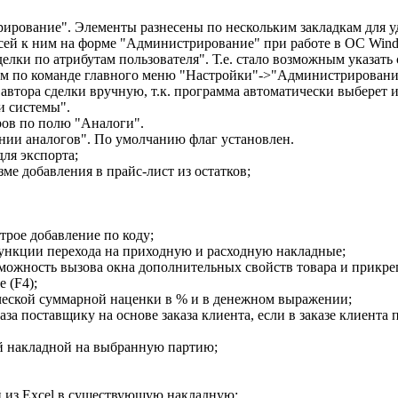
рование". Элементы разнесены по нескольким закладкам для у
исей к ним на форме "Администрирование" при работе в ОС Wind
елки по атрибутам пользователя". Т.е. стало возможным указать
м по команде главного меню "Настройки"->"Администрирование")
автора сделки вручную, т.к. программа автоматически выберет и
и системы".
ров по полю "Аналоги".
ении аналогов". По умолчанию флаг установлен.
ля экспорта;
е добавления в прайс-лист из остатков;
трое добавление по коду;
 функции перехода на приходную и расходную накладные;
озможность вызова окна дополнительных свойств товара и прикр
 (F4);
ческой суммарной наценки в % и в денежном выражении;
за поставщику на основе заказа клиента, если в заказе клиента 
ой накладной на выбранную партию;
 из Excel в существующую накладную;