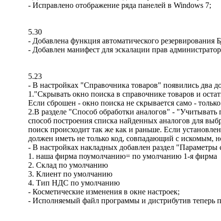
- Исправлено отображение ряда панелей в Windows 7;
5.30
- Добавлена функция автоматического резервирования Б
- Добавлен манифест для эскалации прав администратор
5.23
- В настройках "Справочника товаров" появились два 
1."Скрывать окно поиска в справочнике товаров и остат
Если сброшен - окно поиска не скрывается само - только
2.В разделе "Способ обработки аналогов" - "Учитывать 
способ построения списка найденных аналогов для выбр
поиск происходит так же как и раньше. Если установлен
должен иметь не только код, совпадающий с искомым, н
- В настройках накладных добавлен раздел "Параметры 
1. наша фирма поумолчанию= по умолчанию 1-я фирма
2. Склад по умолчанию
3. Клиент по умолчанию
4. Тип НДС по умолчанию
- Косметические изменения в окне настроек;
- Исполняемый файл программы и дистрибутив теперь п