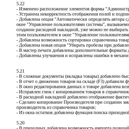
5.22
- Изменено расположение элементов формы "Администри
- Устранена некорректность отображения полей и подп
- Добавлена опция "Автоматически определять автора сд
окне "Управление пользователями системы", вызываемо
создании расходной накладной, уже можно не выбирать 
этим позльзователем в окне "Управление пользователям
- Добавлена возможность сортировки справочника това
- Добавлена новая опция "Убирать пробелы при добавл
- В мастер печати добавлены дополнительные форматы д
- Добавлены улучшения и исправлены ошибки в механизм
5.21
- В сложные документы (вкладка товары) добавлено быс
- В отчет о движении товаров на складе (F3) добавили
- В окно редактирования данных о товаре добавлена в
- Исправлен глюк с копированием товаров в справочнике
- В расходной накладной добавлено отображение факти
- Сделано копирование Производителя при создании зака
производитель из справочника товаров;
- Из окна остатков добавлена функция поиска приходн
5.20
- В приходных добавлена возможность импорта позиций