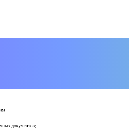
ия
ичных документов;