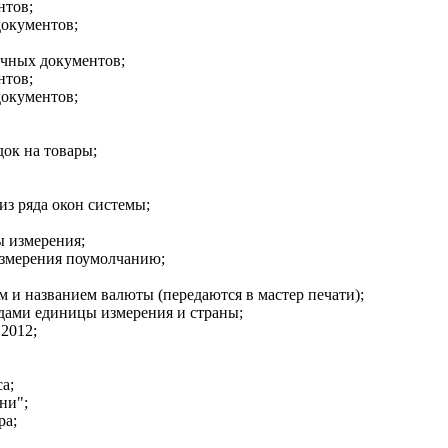
нтов;
документов;
ичных документов;
нтов;
документов;
ок на товары;
из ряда окон системы;
ы измерения;
измерения поумолчанию;
м и названием валюты (передаются в мастер печати);
одами единицы измерения и страны;
 2012;
а;
ни";
ра;