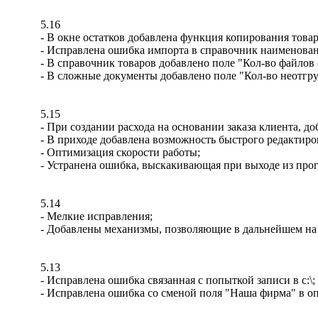
5.16
- В окне остатков добавлена функция копирования товар
- Исправлена ошибка импорта в справочник наименован
- В справочник товаров добавлено поле "Кол-во файлов
- В сложные документы добавлено поле "Кол-во неотгр
5.15
- При создании расхода на основании заказа клиента, д
- В приходе добавлена возможность быстрого редактир
- Оптимизация скорости работы;
- Устранена ошибка, выскакивающая при выходе из прог
5.14
- Мелкие исправления;
- Добавлены механизмы, позволяющие в дальнейшем на 
5.13
- Исправлена ошибка связанная с попыткой записи в c:\;
- Исправлена ошибка со сменой поля "Наша фирма" в оп