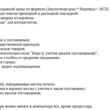
одажной цены по формуле (Закупочная цена * Наценка) + НСП;
ии поиска приходной и расходной накладной;
тавщика из корзины;
ак" для контрагентов;
ов и поставщиков;
уществования приходов;
 кодов товаров;
относительно поля "Надо (с учетом заказов поставщикам)";
ен столбец со средними продажами;
я строки;
н запрос подтверждения;
ей, передаваемых мастер печати;
ия в корзину кол-ва с учетом в заказе поставщику;
ию заказов поставщикам;
рь можно менять в компьютере все, кроме процессора;