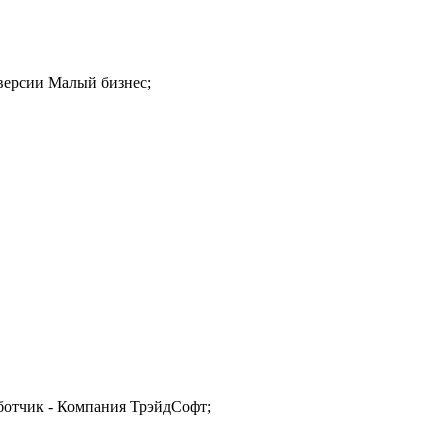
 версии Малый бизнес;
ботчик - Компания ТрэйдСофт;