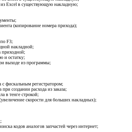
 из Excel в существующую накладную;
кументы;
клиента (копирование номера прихода);
по F3;
одной накладной;
а приходной;
ю и остатку;
ри выходе из программы;
а с фискальным регистратором;
 при создании расхода из заказа;
ла в тенге строкой;
 (увеличение скорости для больших накладных);
;
оиска кодов аналогов запчастей через интернет;