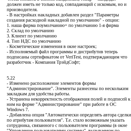
должен иметь не только код, совпадающий с искомым, но и
производителя.
- В настройках накладных добавлен раздел "Параметры
создания расходной накладной по умолчанию" - опции:
1. наша фирма поумолчанию= по умолчанию 1-я фирма
2. Склад по умолчанию
3. Клиент по умолчанию
4. Тип НДС по умолчанию
- Косметические изменения в окне настроек;
- Исполняемый файл программы и дистрибутив теперь
подписаны сертификатом от VeriTest, подтверждающим что
разработчик - Компания ТрэйдСофт;
5.22
- Изменено расположение элементов формы
"Администрирование". Элементы разнесены по нескольким
закладкам для удобства работы.
- Устранена некорректность отображения полей и подписей к
ним на форме "Администрирование" при работе в ОС
Windows 7.
- Добавлена опция "Автоматически определять автора сделк
по атрибутам пользователя". Т.е. стало возможным указать
сотрудника, связанного с пользователем программы (в окне
"Управление пользователями системы", вызываемом по