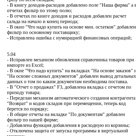
- В книгу доходов-расходов добавлено поле "Наша фирма" а 
отчетах фильтр по этому полю;
- В отчетах по книге доходов и расходов добавлен расчет
сальда на начало и конец периода;
- В окно "Что надо купить на основе мин. остатков" добавлен
фильтр по основному поставщику;
- Исправлена ошибка с нумирацией финансовых операций;
5.04
- Исправлен механизм обновления справочника товаров при
импорте из Excel;
- В окне "Что надо купить" на вкладках "На основе заказов" 
"На основе сложных документов" добавлен вывод детальных
данных о том по каким документам необходима поставка.
- В "Отчет о продажах" F3, добавлена вкладка с отчетом по
приходу товара;
- Переделан механизм автоматического создания контрагента
"Возврат" и кодов складов при перемещении, теперь код
берется по порядку;
- В общие отчеты на вкладке "По документам" добавлен
фильтр по нашей фирме;
- Добавлена функция добавления в расходную из корзины;
- Отключена защита от запуска программы в виртуальной