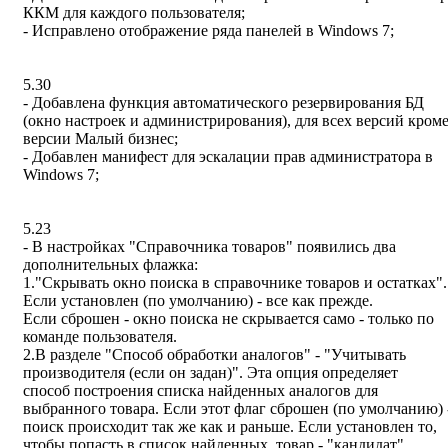
ККМ для каждого пользователя;
- Исправлено отображение ряда панелей в Windows 7;
5.30
- Добавлена функция автоматического резервирования БД
(окно настроек и администрирования), для всех версий кром
версии Малый бизнес;
- Добавлен манифест для эскалации прав администратора в
Windows 7;
5.23
- В настройках "Справочника товаров" появились два
дополнительных флажка:
1."Скрывать окно поиска в справочнике товаров и остатках".
Если установлен (по умолчанию) - все как прежде.
Если сброшен - окно поиска не скрывается само - только по
команде пользователя.
2.В разделе "Способ обработки аналогов" - "Учитывать
производителя (если он задан)". Эта опция определяет
способ построения списка найденных аналогов для
выбранного товара. Если этот флаг сброшен (по умолчанию) 
поиск происходит так же как и раньше. Если установлен то,
чтобы попасть в список найденных, товар - "кандидат"