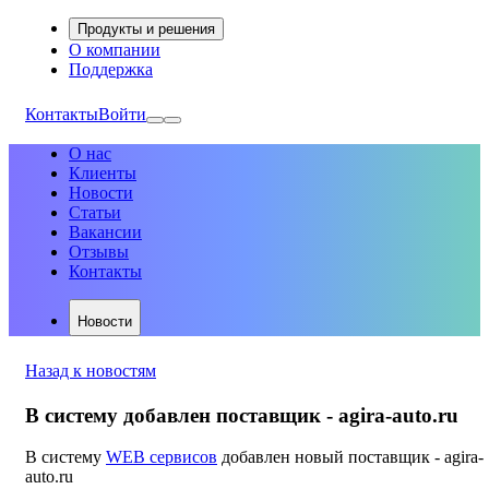
Продукты и решения
О компании
Поддержка
Контакты
Войти
О нас
Клиенты
Новости
Статьи
Вакансии
Отзывы
Контакты
Новости
Назад к новостям
В систему добавлен поставщик - agira-auto.ru
В систему
WEB сервисов
добавлен новый поставщик - agira-
auto.ru