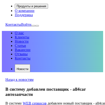
Продукты и решения
О компании
Поддержка
Контакты
Войти
О нас
Клиенты
Новости
Статьи
Вакансии
Отзывы
Контакты
Новости
Назад к новостям
В систему добавлен поставщик - all4car
автозапчасти
В систему
WEB сервисов
добавлен новый поставщик - all4ca