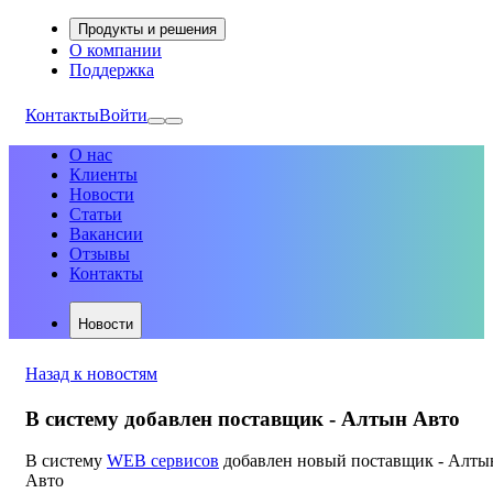
Продукты и решения
О компании
Поддержка
Контакты
Войти
О нас
Клиенты
Новости
Статьи
Вакансии
Отзывы
Контакты
Новости
Назад к новостям
В систему добавлен поставщик - Алтын Авто
В систему
WEB сервисов
добавлен новый поставщик - Алты
Авто