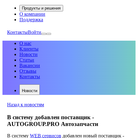
Продукты и решения
О компании
Поддержка
Контакты
Войти
О нас
Клиенты
Новости
Статьи
Вакансии
Отзывы
Контакты
Новости
Назад к новостям
В систему добавлен поставщик -
AUTOGROUP.PRO Автозапчасти
В систему
WEB сервисов
добавлен новый поставщик -