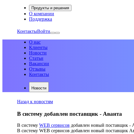
Продукты и решения
О компании
Поддержка
Контакты
Войти
О нас
Клиенты
Новости
Статьи
Вакансии
Отзывы
Контакты
Новости
Назад к новостям
В систему добавлен поставщик - Аванта
В систему
WEB сервисов
добавлен новый поставщик - 
В систему WEB сервисов добавлен новый поставщик Ава