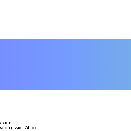
Аванта
нта (avanta74.ru)