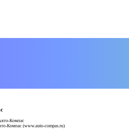
ас
Авто-Компас
то-Компас (www.auto-compas.ru)