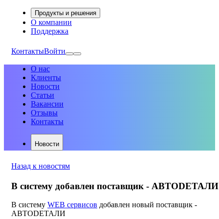
Продукты и решения
О компании
Поддержка
Контакты
Войти
О нас
Клиенты
Новости
Статьи
Вакансии
Отзывы
Контакты
Новости
Назад к новостям
В систему добавлен поставщик - АВТОDЕТАЛИ
В систему
WEB сервисов
добавлен новый поставщик -
АВТОDЕТАЛИ