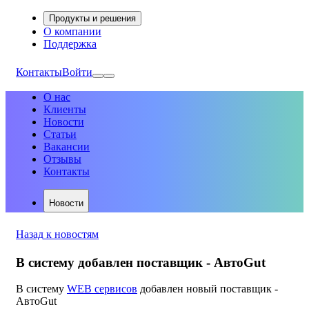
Продукты и решения
О компании
Поддержка
Контакты
Войти
О нас
Клиенты
Новости
Статьи
Вакансии
Отзывы
Контакты
Новости
Назад к новостям
В систему добавлен поставщик - АвтоGut
В систему
WEB сервисов
добавлен новый поставщик -
АвтоGut