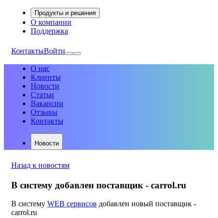
Продукты и решения
О компании
Поддержка
Контакты
Войти
О нас
Клиенты
Новости
Статьи
Вакансии
Отзывы
Контакты
Новости
Назад к новостям
В систему добавлен поставщик - carrol.ru
В систему
WEB сервисов
добавлен новый поставщик -
carrol.ru