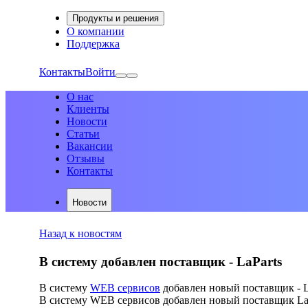
Продукты и решения
О компании
Поддержка
Контакты
Войти
О нас
Клиенты
Новости
Статьи
Вакансии
Отзывы
Контакты
Новости
Назад к новостям
В систему добавлен поставщик - LaParts
В систему
WEB сервисов
добавлен новый поставщик - L
В систему WEB сервисов добавлен новый поставщик LaPa