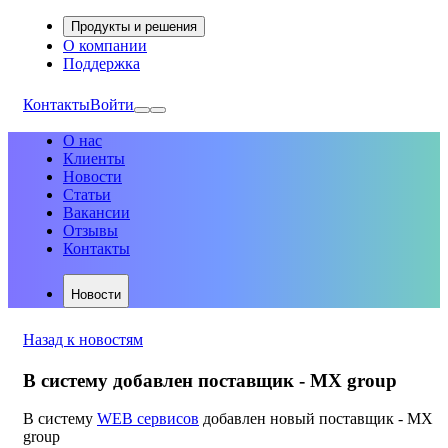
Продукты и решения
О компании
Поддержка
Контакты
Войти
О нас
Клиенты
Новости
Статьи
Вакансии
Отзывы
Контакты
Новости
Назад к новостям
В систему добавлен поставщик - MX group
В систему
WEB сервисов
добавлен новый поставщик - MX
group