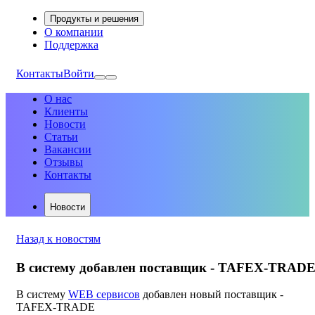
Продукты и решения
О компании
Поддержка
Контакты
Войти
О нас
Клиенты
Новости
Статьи
Вакансии
Отзывы
Контакты
Новости
Назад к новостям
В систему добавлен поставщик - TAFEX-TRAD
В систему
WEB сервисов
добавлен новый поставщик -
TAFEX-TRADE