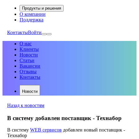
Продукты и решения
О компании
Поддержка
Контакты
Войти
О нас
Клиенты
Новости
Статьи
Вакансии
Отзывы
Контакты
Новости
Назад к новостям
В систему добавлен поставщик - Технабор
В систему
WEB сервисов
добавлен новый поставщик -
Технабор