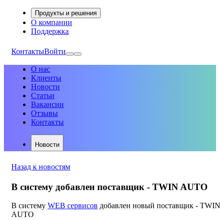
Продукты и решения
О компании
Поддержка
Контакты
Войти
О нас
Клиенты
Новости
Статьи
Вакансии
Отзывы
Контакты
Новости
Назад к новостям
В систему добавлен поставщик - TWIN AUTO
В систему
WEB сервисов
добавлен новый поставщик - TWI
AUTO