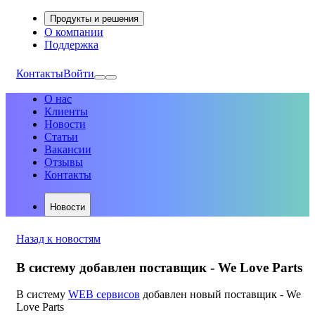
Продукты и решения
О компании
Поддержка
Контакты
Войти
О нас
Клиенты
Новости
Статьи
Вакансии
Отзывы
Контакты
Новости
Назад к новостям
В систему добавлен поставщик - We Love Parts
В систему
WEB сервисов
добавлен новый поставщик - We
Love Parts