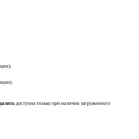
ации);
тации).
далить
доступна только при наличии загруженного