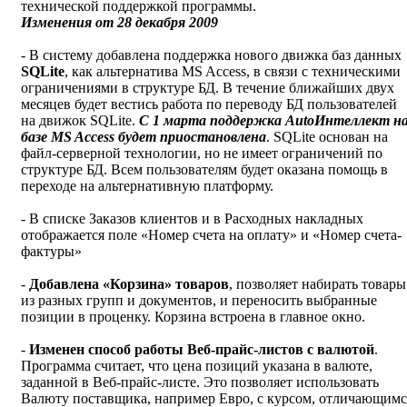
технической поддержкой программы.
Изменения от 2
8
декабря 2009
- В систему добавлена поддержка нового движка баз данных
SQLite
, как альтернатива MS Access, в связи с техническими
ограничениями в структуре БД. В течение ближайших двух
месяцев будет вестись работа по переводу БД пользователей
на движок SQLite.
С 1 марта поддержка
Auto
Интеллект н
базе MS Access будет приостановлена
. SQLite основан на
файл-серверной технологии, но не имеет ограничений по
структуре БД. Всем пользователям будет оказана помощь в
переходе на альтернативную платформу.
- В списке Заказов клиентов и в Расходных накладных
отображается поле «Номер счета на оплату» и «Номер счета-
фактуры»
-
Добавлена «Корзина» товаров
, позволяет набирать товары
из разных групп и документов, и переносить выбранные
позиции в проценку. Корзина встроена в главное окно.
-
Изменен способ работы Веб-прайс-листов с валютой
.
Программа считает, что цена позиций указана в валюте,
заданной в Веб-прайс-листе. Это позволяет использовать
Валюту поставщика, например Евро, с курсом, отличающимс