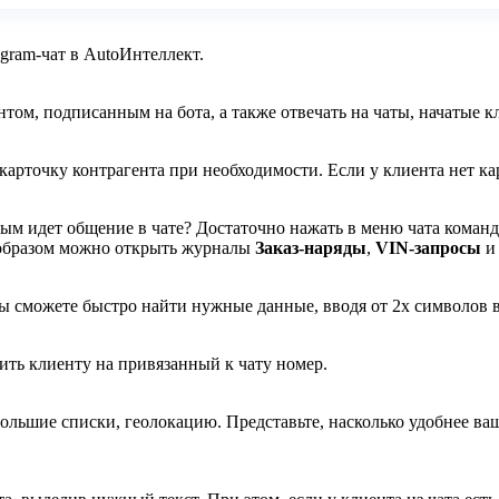
gram-чат в AutoИнтеллект.
том, подписанным на бота, а также отвечать на чаты, начатые к
арточку контрагента при необходимости. Если у клиента нет кар
орым идет общение в чате? Достаточно нажать в меню чата коман
образом можно открыть журналы
Заказ-наряды
,
VIN-запросы
вы сможете быстро найти нужные данные, вводя от 2х символов в
ить клиенту на привязанный к чату номер.
ольшие списки, геолокацию. Представьте, насколько удобнее ваш