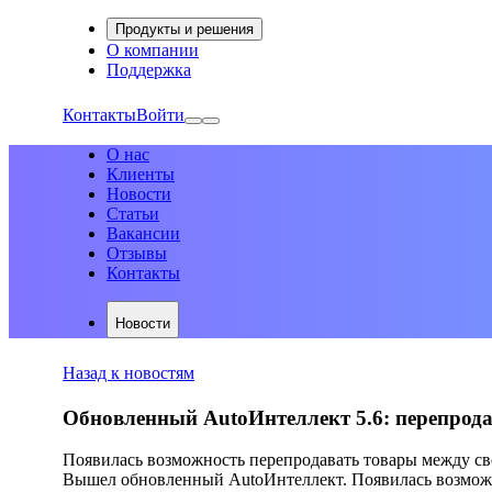
Продукты и решения
О компании
Поддержка
Контакты
Войти
О нас
Клиенты
Новости
Статьи
Вакансии
Отзывы
Контакты
Новости
Назад к новостям
Обновленный AutoИнтеллект 5.6: перепрод
Появилась возможность перепродавать товары между св
Вышел обновленный AutoИнтеллект. Появилась возможн