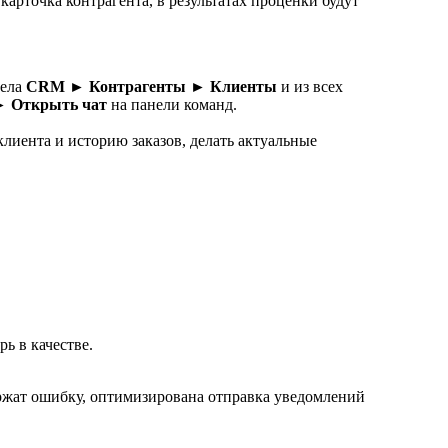
карточка контрагента, в результатах проценки будут
дела
CRM ► Контрагенты ► Клиенты
и из всех
► Открыть чат
на панели команд.
лиента и историю заказов, делать актуальные
ь в качестве.
ержат ошибку, оптимизирована отправка уведомлений