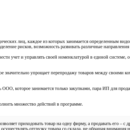
ических лиц, каждое из которых занимается определенным видо
зделение рисков, возможность развивать различные направления 
вести учет и управлять своей номенклатурой в единой системе
рое значительно упрощает перепродажу товаров между своими к
ь ООО, которое занимается только закупками, пара ИП для продаж
олнить множество действий в программе.
оляет приходовать товар на одну фирму, а продавать его – с д
уществлять отгрузку товара со склада, не обращая внимания на