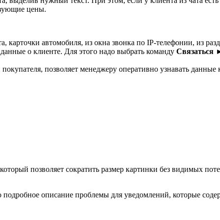
а, выделив нужный текст. При этом, если у клиента из чата есть 
твующие цены.
а, карточки автомобиля, из окна звонка по IP-телефонии, из раз
данные о клиенте. Для этого надо выбрать команду
Связаться 
 покупателя, позволяет менеджеру оперативно узнавать данные к
торый позволяет сократить размер картинки без видимых потер
но подробное описание проблемы для уведомлений, которые сод